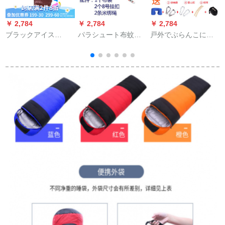
￥ 2,784
￥ 2,784
￥ 2,784
￥
ブラックアイス
パラシュート布蚊帐
戸外でぶらんこに乗
（BLACK ICE）E 400
付ききハンモックア
って寝ています。ツ
T
E 700 E 1000超軽量
ウトドア2人携帯学生
インルームのベッド
ダウンジャケット封
寮室外ベッドブラン
には、家庭用ロープ
入筒型ビロードキャ
コ湖ブルーシングル
掛けの木ネットベッ
ンプ寝袋新型E 400ブ
湖ブルー3メートルロ
ド吊り椅子の寝床ネ
ラウンL
ープ
ットがあります。