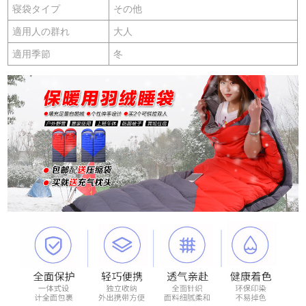
寝袋タイプ
その他
適用人の群れ
大人
適用季節
冬