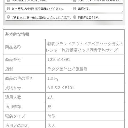
基本的な情報
駱駝ブランドアウトドアペアハック男女の
商品名称
レジャー旅行携帯ハック湖青平均サイズ
商品番号
1010514991
店舗
ラクダ屋外公式旗艦店
商品の毛の重さ
1.0 kg
貨物番号
A 6 S 3 K 5101
適用人数
2人
適用季節
夏
寝袋タイプ
筒型
適用人の群れ
大人