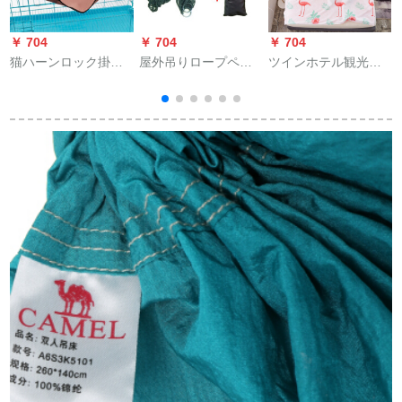
￥ 704
￥ 704
￥ 704
￥
猫ハーンロック掛式
屋外吊りロープペア
ツインホテル観光ホ
掛ベット掛けかご猫
メッシュハーンモッ
テルの汚いシーツを
小屋猫ブランコ通気
ク木をかけて床を揺
挟んで旅行します。
1
性の猫用品キャット
らします。子供寮で
汚い寝袋を挟んで、
ハウス猫ハーンモッ
ぶらんこの揺りかご
携帯室内のツインホ
の
クオックスフォード
に紐をかけて太めに
テルで旅行します。
布ハーンロック【色
します。【軍緑＋縄
色】コレクション購
＋収納袋】
入優先出荷12斤以下
の猫向け【57*45
CM】