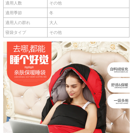
適用人数
その他
適用季節
冬
適用人の群れ
大人
寝袋タイプ
その他