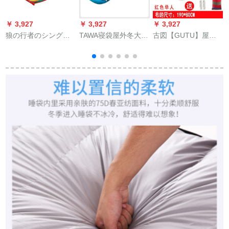
￥ 3,927
￥ 3,927
￥ 3,927
￥
狼の行者のシングル
TAWA寝袋屋外冬大人
古図【GUTU】屋外
は、木の棒を持って
保温寝袋はカップル
キャンピングキャン
います。厚いキャン
二人の屋外キャンプ
バスバスハック
バスの木の棒棒棒の
寝袋に組み替えられ
19080シングルブラ
ハーンモックは屋外
ます。
ンコ網状樹床防側宙
キャンピング室内の
返りハンモック
寝室でレジャーブラ
ンコをしています。