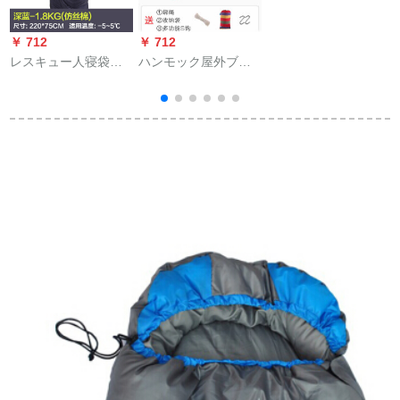
中赤
￥ 712
￥ 712
￥
レスキュー人寝袋大
ハンモック屋外ブラ
人屋外旅行秋冬四季
ンコ室内のシングル
保温室内キャンプダ
二人の大学生寮の大
ブル寝袋1.8 KGディ
人の帆布吊り椅子の
ープブルー
横転の赤いシングル
(190*80)+フック
[