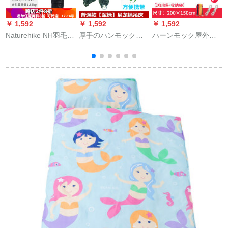
￥ 1,592
￥ 1,592
￥ 1,592
￥
Naturehike NH羽毛寝
厚手のハンモック屋
ハーンモック屋外ブ
袋屋外保温寝袋成人
外でブランコを吊り
ランコで吊り網のベ
春秋ミイラ白アヒル
上げて吊り床につる
ッドを吊って寝ま
羽毛寝袋キャンプ旅
して吊り床につるし
す。ネットベッドの
行黒青1000 g
ます。成人の布ネッ
揺り台です。大きい
ト床軍緑色【普通タ
家は悠悠ベッドの赤
イプ＋縄】
いダブルモデルで
2.0*1.5メートルで
2
す。