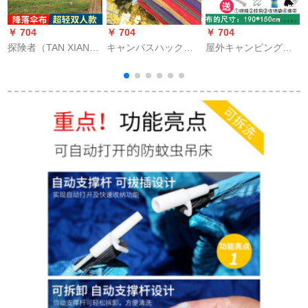
￥ 704
￥ 704
￥ 704
￥
探険者（TAN XIAN
キャンバスハックリ
屋外キャンピングキ
ZHE）アウトドアハ
ングメッシュハーン
ャンバスハック
ックシングル落下傘
ブランコ木ベッドア
190*80シングルブラ
布寮ブランコ大人登
ウトドアカジュアル
ンコ網状樹床防側宙
袋
山レジャーデッキ紺
家具010加太タイプ
返りハックダブルツ
色のペア
【ブルーハンモ+縄張
リー上ハック防側宙
り+収納袋】
返りブルーグリーン
ペア補強+フック+ゲ
ートル190*150