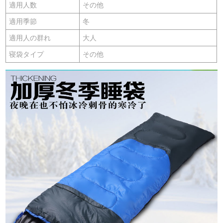
適用人数
その他
適用季節
冬
適用人の群れ
大人
寝袋タイプ
その他