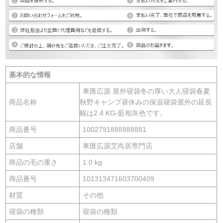
基本的な情報
車匯広源 屋外寝袋冬の厚い大人寝袋春夏
商品名称
秋野キャンプ昼休みの保温寝袋屋外の延長
幅は2.4 KG-藍相灰色です。
商品番号
1002791888888881
店舗
車匯広源艾尚居専門店
商品の毛の重さ
1.0 kg
商品番号
101313471603700409
材質
その他
寝袋の種類
寝袋の種類