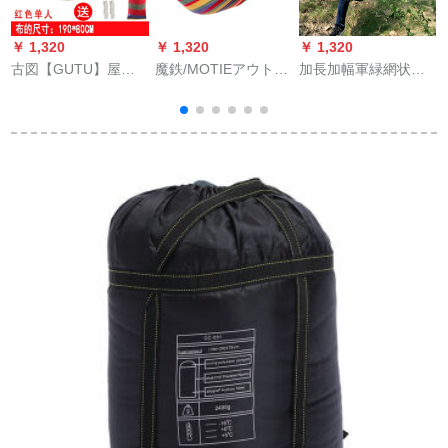
￥ 1,320
￥ 1,320
￥ 1,320
￥
古図【GUTU】屋外
魔鉄/MOTIEアウトド
加長加幅軍緑網状大
キャンピングキャン
アハックのカジュア
人ハンモクアウトド
バスバスハック
ルブランコシングル
ア用シングルペアナ
19080シングルブラ
ペアの厚さと幅の広
イロン網袋吊りネッ
ンコ網状樹床防側宙
いキャンバスの室内
トブランコ寝ネット
返りハンモック
キャンピング野宿280
x 80レッドカラーの
シングル280*80レッ
ドカラーのシングル