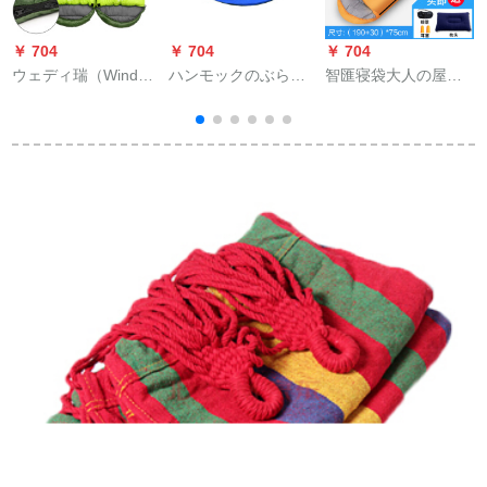
￥ 704
￥ 704
￥ 704
￥
ウェディ瑞（Wind
ハンモックのぶらん
智匯寝袋大人の屋外
Tour）威迪瑞寝袋成
この防虫船型ハンモ
シングル冬は四季が
人屋外キャンプペア
クのキャンプでハン
厚い室内屋外キャン
汚綿寝袋保温室内昼
モクは、紐を含め
プ旅行保温ダブル寝
休み大人寝袋軍緑/果
て、サファイアブル
袋029-軽量オレンジ
緑1.35 kg右
ーを掛けて緑を競い
1.35 kg
合っています。