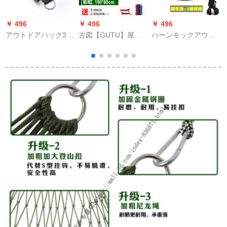
￥ 496
￥ 496
￥ 496
￥
アウトドアハック3メ
古図【GUTU】屋外
ハーンモックアウト
ートルベルトは重さ
吊りネットシーツダ
ドアネットブランコ
300斤のハンモクブラ
ブルキャンバスハッ
加粗軍グリーンネッ
ンコの紐で鋼環Sフッ
ク屋外キャンプ室内
ト式脱床キャンプカ
クを含む。
寮カジュアルブラン
ジュアル大人用ナイ
コ寝室ロッキングベ
ロンザイルシングル
ッド吊り椅子MY
ハンクネット軍グリ
190*80 cm.虹
ーン