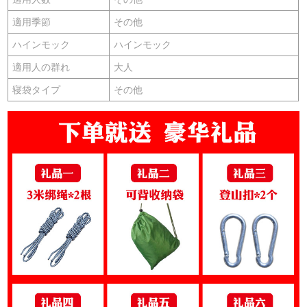
適用季節
その他
ハインモック
ハインモック
適用人の群れ
大人
寝袋タイプ
その他