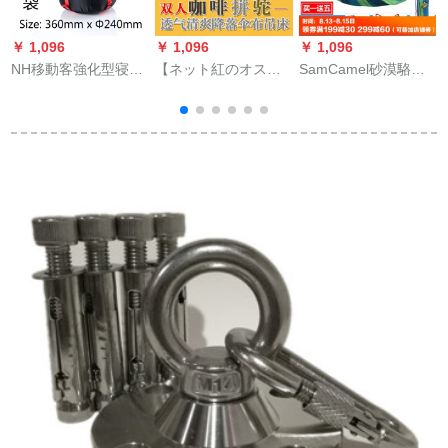
￥ 1,096
￥ 1,096
￥ 1,096
￥
NH移動客強化型寝袋
【ネット紅のオスス
SamCamel砂漠駱駝
圧縮袋300 Dオックス
メ】ハーンモック屋
200*80防横転ハーン
フォード布キャンプ
外ブランコ室内家庭
ブロック帯棒補強ハ
旅行鞄収納袋大玉バ
で大人二人の子供が
ーンブロック虹
ックル
寝ている学生寮の揺
りかご椅子とツイン
コーヒーのパテ