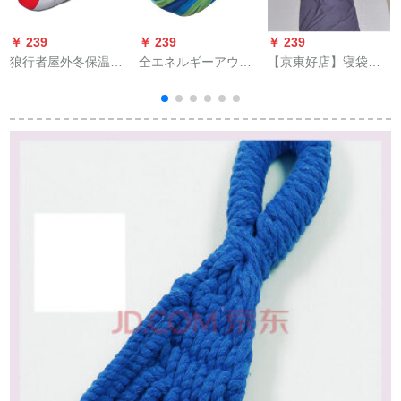
￥ 239
￥ 239
￥ 239
￥
狼行者屋外冬保温羽
全エネルギーアウト
【京東好店】寝袋大
毛寝袋アヒル羽毛充
ドアハック軽量コン
人の夏の薄い寝袋が
填快適温度基準-5℃
パクトコンパクトバ
汚れた寝袋を挟ん
キャンプ寝袋赤
ッグキャンプカジュ
で、超軽便な携帯旅
アルチェアダブルカ
行です。ホテルの布
ラーキャンバスハッ
団カバーから離れて
ク厚手拡張ブランコZ
います。夏の通気性
1037シングル/ブルー
寝袋宝石青シングル
ストライプ
75*210 cm