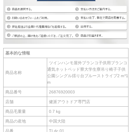
基本的な情報
ツインハンモ屋外ブランコ子供用ブランコ
通気ネットベッド寮大学生寮吊り椅子子供
商品名称
公園シングル揺り台ブルーストライプ2 m*1
m
商品番号
26876920003
店舗
健派アウトドア専門店
商品毛重量
0.7 kg
商品の産地
中国大陸
品番
TLdc 01