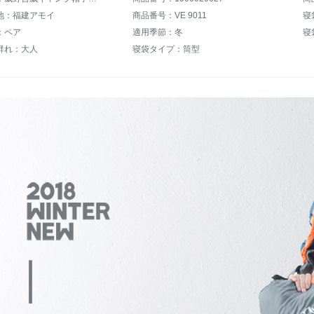
地：福建アモイ
商品番号：VE 9011
寝
：ペア
適用季節：冬
寝
群れ：大人
寝袋タイプ：筒型