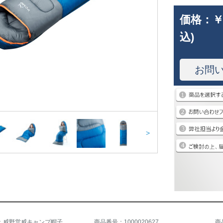
価格：
￥
込)
お問
>
商品名称：威野営威キャンプ帽子付き寝袋VE 9011
商品番号：1000020627
商